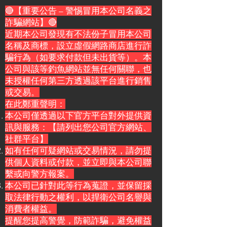
🔴【重要公告 – 警惕冒用本公司名義之
詐騙網站】🔴
近期本公司發現有不法份子冒用本公司
名稱及商標，設立虛假網路商店進行詐
騙行為（如要求付款但未出貨等）。本
公司與該等釣魚網站並無任何關聯，也
未授權任何第三方透過該平台進行銷售
或交易。
在此鄭重聲明：
本公司僅透過以下官方平台對外提供資
訊與服務：【請列出您公司官方網站、
社群平台】
如有任何可疑網站或交易情況，請勿提
供個人資料或付款，並立即與本公司聯
繫或向警方報案。
本公司已針對此等行為蒐證，並保留採
取法律行動之權利，以捍衛公司名譽與
消費者權益。
提醒您提高警覺，防範詐騙，避免權益