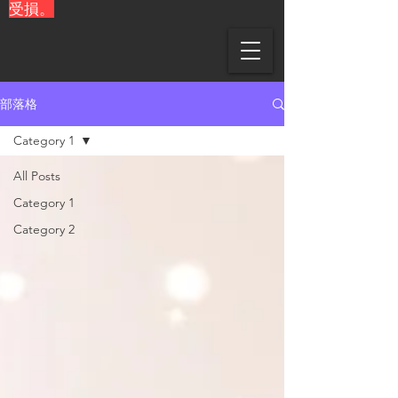
受損。
部落格
Category 1
All Posts
Category 1
Category 2